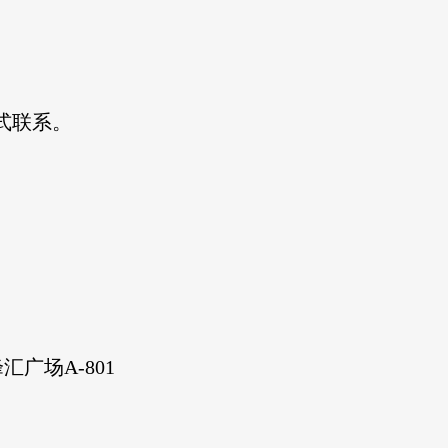
式联系。
峰汇广场
A-801