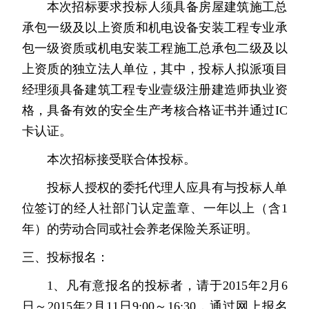
本次招标要求投标人须具备房屋建筑施工总
承包一级及以上资质和机电设备安装工程专业承
包一级资质或机电安装工程施工总承包二级及以
上资质的独立法人单位，
其中，投标人拟派
项目
经理
须具备建筑工程专业壹级注册建造师执业资
格，具备有效的安全生产考核合格证书并通过
IC
卡认证。
本次招标
接受
联合体投标。
投标人授权的委托代理人应具有与投标人单
位签订的经人社部门认定盖章、一年以上（含
1
年）的劳动合同或社会养老保险关系证明。
三、投标报名：
1
、凡有意报名的投标者，请于
2015
年
2
月
6
日～
2015
年
2
月
11
日
9:00
～
16:30
，通过网上报名