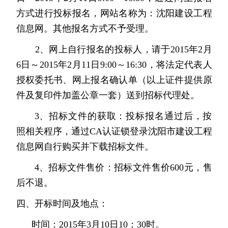
方式进行投标报名，网站名称为：沈阳建设工程
信息网。其他报名方式不予受理。
2
、网上自行报名的投标人，请于
2015
年
2
月
6
日～
2015
年
2
月
11
日
9:00
～
16:30
，将法定代表人
授权委托书、网上报名确认单（以上证件提供原
件及复印件加盖公章一套）送到招标代理处。
3
、招标文件的获取：投标报名通过后，按
照相关程序，
通过
CA
认证锁登录沈阳市建设工程
信息网自行购买并下载招标文件。
4
、招标文件售价：
招标文件售价
600
元，售
后不退。
四、开标时间及地点：
时间：
2015
年
3
月
10
日
10
：
30
时。