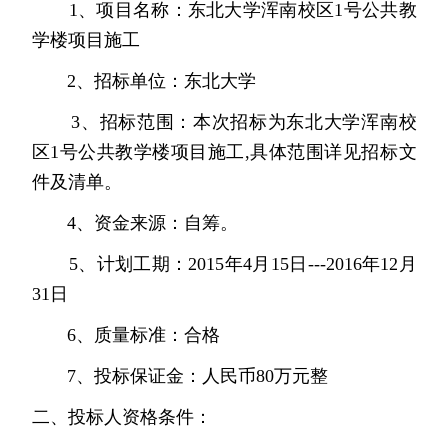
1
、项目名称：东北大学浑南校区
1
号公共教
学楼项目施工
2
、招标单位：东北大学
3
、招标范围：本次招标为东北大学浑南校
区
1
号公共教学楼项目施工
,
具体范围详见招标文
件及清单。
4、
资金来源：自筹。
5、
计划工期：
2015
年
4
月
15
日
---2016
年
12
月
31
日
6
、质量标准：合格
7
、投标保证金：人民币
80
万元整
二、投标人资格条件：