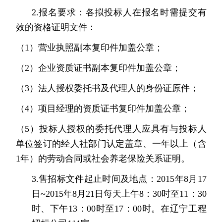
2.
报名要求：
各拟投标人在报名时需提交有
效的资格证明文件：
（
1
）营业执照副本复印件加盖公章；
（
2
）企业资质证书副本复印件加盖公章；
（
3
）法人授权委托书及代理人的身份证原件；
（
4
）项目经理的资质证书复印件加盖公章；
（
5
）投标人授权的委托代理人应具有与投标人
单位签订的经人社部门认定盖章、一年以上（含
1
年）的劳动合同或社会养老保险关系证明。
3.
售招标文件起止时间及地点：
2015
年
8
月
17
日
~2015
年
8
月
21
日每天上午
8
：
30
时至
11
：
30
时、下午
13
：
00
时至
17
：
00
时。在辽宁工程