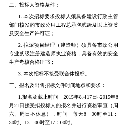
二、投标人资格条件：
1.
本次招标要求投标人须具备建设行政主管
部门核发的市政公用工程总承包贰级及以上资质
及安全生产许可证；
2.
拟派项目经理（建造师）须具备市政公用
专业贰级注册建造师执业资格，具备有效的安全
生产考核合格证书；
3.
本次招标不接受联合体投标。
三、报名及出售招标文件时间地点和要求：
1.
报名及截止时间：
2015
年
8
月
17
日
~2015
年
8
月
21
日接受拟投标人的报名并进行资格审查（周
六、周日不休息），时间：每天
8
：
30
时至
11
：
30
时、
13
：
00
时至
17
：
00
时。