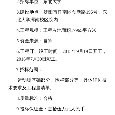
2.
招标单位：
东北大学
3.
建设地点：
沈阳市浑南区创新路
195
号，东
北大学浑南校区院内
4.
工程规模：工程占地面积
17965
平方米
5.
资金来源：自筹
6.
工程开、竣工时间：
2015
年
9
月
19
日开工，
2016
年
7
月
30
日竣工。
7.
招标范围：
运动场基础部分、围栏部分等；具体详见技
术要求及工程量清单。
8.
质量标准：合格
9.
投标保证金：壹拾伍万元人民币